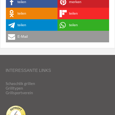
teilen
merken
teilen
teilen
teilen
teilen
E-Mail
INTERESSANTE LINKS
Schaschlik grillen
Grilltypen
Grillsportverein