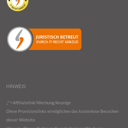
HINWEIS
„*“=
Affiliatelink/Werbung/Anzeige
Diese Provisionslinks ermöglichen das kostenlose Besuchen
dieser Website.