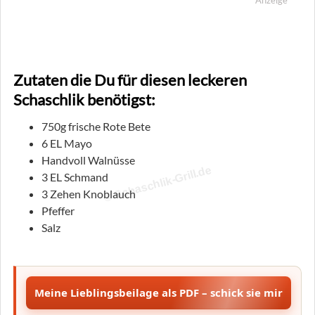
Anzeige
Zutaten die Du für diesen leckeren
Schaschlik benötigst:
750g frische Rote Bete
6 EL Mayo
Handvoll Walnüsse
© Schaschlik-Grill.de
3 EL Schmand
3 Zehen Knoblauch
Pfeffer
Salz
Meine Lieblingsbeilage als PDF – schick sie mir