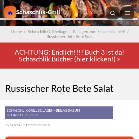
Schaschlik-Grill
Home
/
Schaschlik Grillbeilagen - Beilagen zum Schaschlikspieß
/
Russischer Rote Bete Salat
ACHTUNG: Endlich!!!! Buch 3 ist da!
Schaschlik Bücher (hier klicken!)
»
Russischer Rote Bete Salat
SCHASCHLIK GRILLBEILAGEN - BEILAGEN ZUM
SCHASCHLIKSPIESS
By
Sascha
/ 1. Dezember 2016