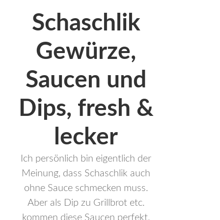
Schaschlik
Gewürze,
Saucen und
Dips
, fresh &
lecker
Ich persönlich bin eigentlich der
Meinung, dass Schaschlik auch
ohne Sauce schmecken muss.
Aber als Dip zu Grillbrot etc.
kommen diese Saucen perfekt.