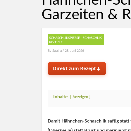
Hähnchen-Scha
Garzeiten & 
SCHASCHLIKSPIESSE - SCHASCHLIK R
EZEPTE
By
Sascha
/ 28. Juni 2026
↓
Direkt zum Rezept
Inhalte
Anzeigen
Damit Hähnchen-Schaschlik saftig stat
(Oberkeule) statt Brust und marinierst