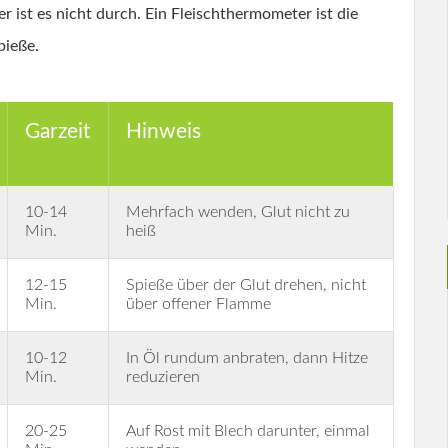
 ist es nicht durch. Ein Fleischthermometer ist die
pieße.
Garzeit
Hinweis
10-14
Mehrfach wenden, Glut nicht zu
Min.
heiß
12-15
Spieße über der Glut drehen, nicht
Min.
über offener Flamme
10-12
In Öl rundum anbraten, dann Hitze
Min.
reduzieren
20-25
Auf Rost mit Blech darunter, einmal