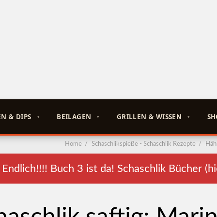
N & DIPS
BEILAGEN
GRILLEN & WISSEN
SH
Home
/
Schaschlikspieße - Schaschlik Rezepte
/
Hähn
dlich!!!! Buch 3 ist da! Schaschlik Bücher (hi