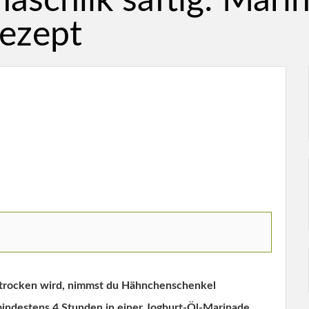
schlik saftig: Mari
Rezept
t trocken wird, nimmst du Hähnchenschenkel
 mindestens 4 Stunden in einer Joghurt-Öl-Marinade.