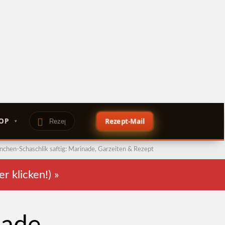
OP
Rezept-Mail
chen-Schaschlik saftig: Marinade, Garzeiten & Rezept
er klicken!)
»