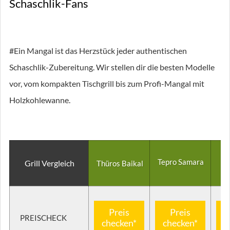
Schaschlik-Fans
#Ein Mangal ist das Herzstück jeder authentischen
Schaschlik-Zubereitung. Wir stellen dir die besten Modelle
vor, vom kompakten Tischgrill bis zum Profi-Mangal mit
Holzkohlewanne.
Tepro Samara
Grill Vergleich
Thüros Baikal
Preis
Preis
PREISCHECK
checken*
checken*
c