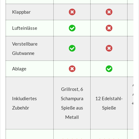
Klappbar
Lufteinlässe
Verstellbare
Glutwanne
Ablage
Ab
Grillrost, 6
Ab
Inkludiertes
Schampura
12 Edelstahl-
+ G
Zubehör
Spieße aus
Spieße
G
Metall
Ko