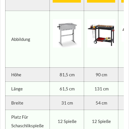
Abbildung
Höhe
81,5 cm
90 cm
Länge
61,5 cm
131 cm
Breite
31 cm
54 cm
Platz Für
12 Spieße
12 Spieße
Schaschlikspieße