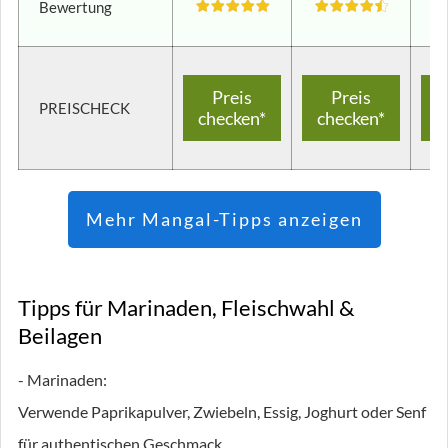
Bewertung
Preis
Preis
PREISCHECK
checken*
checken*
c
Mehr Mangal-Tipps anzeigen
Tipps für Marinaden, Fleischwahl &
Beilagen
- Marinaden:
Verwende Paprikapulver, Zwiebeln, Essig, Joghurt oder Senf
für authentischen Geschmack.