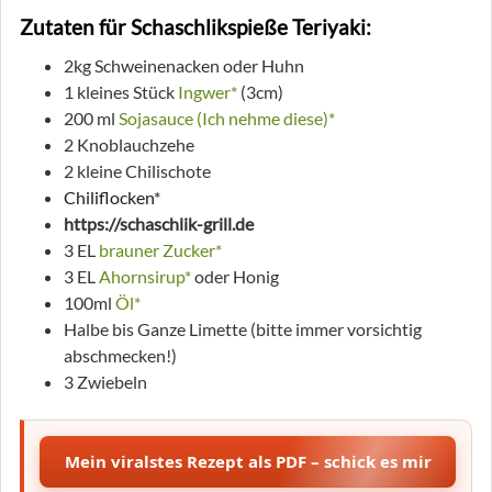
Zutaten für Schaschlikspieße Teriyaki:
2kg Schweinenacken oder Huhn
1 kleines Stück
Ingwer*
(3cm)
200 ml
Sojasauce (Ich nehme diese)*
2 Knoblauchzehe
2 kleine Chilischote
Chiliflocken*
https://schaschlik-grill.de
3 EL
brauner Zucker*
3 EL
Ahornsirup*
oder Honig
100ml
Öl*
Halbe bis Ganze Limette (bitte immer vorsichtig
abschmecken!)
3 Zwiebeln
Mein viralstes Rezept als PDF – schick es mir