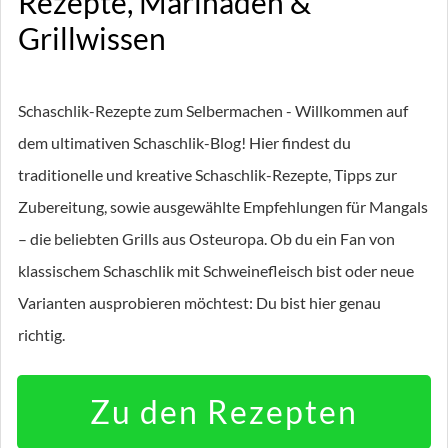
Rezepte, Marinaden &
Grillwissen
Schaschlik-Rezepte zum Selbermachen - Willkommen auf
dem ultimativen Schaschlik-Blog! Hier findest du
traditionelle und kreative Schaschlik-Rezepte, Tipps zur
Zubereitung, sowie ausgewählte Empfehlungen für Mangals
– die beliebten Grills aus Osteuropa. Ob du ein Fan von
klassischem Schaschlik mit Schweinefleisch bist oder neue
Varianten ausprobieren möchtest: Du bist hier genau
richtig.
Zu den Rezepten
Bereits über
19.687 Schaschlik Fans
in der Community und
über
14.701 Likes
. Schau vorbei und mach mit!