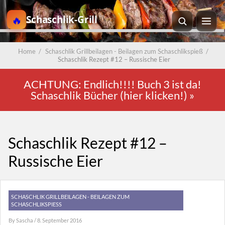
Schaschlik-Grill
Home
/
Schaschlik Grillbeilagen - Beilagen zum Schaschlikspieß
/
Schaschlik Rezept #12 – Russische Eier
ACHTUNG: Endlich!!!! Buch 3 ist da!
Schaschlik Bücher (hier klicken!)
»
Schaschlik Rezept #12 –
Russische Eier
SCHASCHLIK GRILLBEILAGEN - BEILAGEN ZUM
SCHASCHLIKSPIESS
By
Sascha
/ 8. September 2016