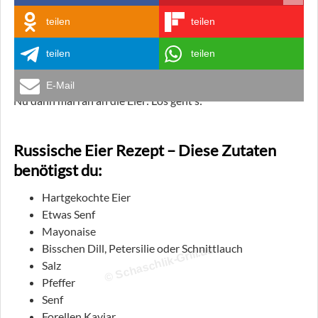
teilen
teilen
teilen
teilen
E-Mail
Nu dann mal ran an die Eier: Los geht’s:
Russische Eier Rezept – Diese Zutaten
benötigst du:
Hartgekochte Eier
Etwas Senf
Mayonaise
Bisschen Dill, Petersilie oder Schnittlauch
© Schaschlik-Grill.de
Salz
Pfeffer
Senf
Forellen Kaviar