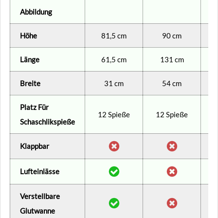
Abbildung
Höhe
81,5 cm
90 cm
Länge
61,5 cm
131 cm
Breite
31 cm
54 cm
Platz Für
12 Spieße
12 Spieße
Schaschlikspieße
Klappbar
Lufteinlässe
Verstellbare
Glutwanne