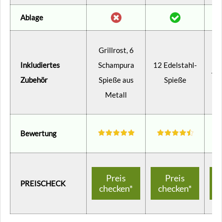
Ablage
Ab
Grillrost, 6
Ab
Inkludiertes
Schampura
12 Edelstahl-
+ G
Zubehör
Spieße aus
Spieße
G
Metall
K
Bewertung
Preis
Preis
PREISCHECK
checken*
checken*
c