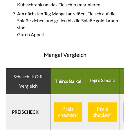
Kühlschrank um das Fleisch zu marinieren.
Am nächsten Tag Mangal anreißen, Fleisch auf die
Spieße ziehen und grillen bis die Spieße gold-braun
sind.
Guten Appetit!
Mangal Vergleich
Schaschlik Grill
Tepro Samara
Thüros Baikal
Vergleich
Preis
Preis
PREISCHECK
checken*
checken*
c