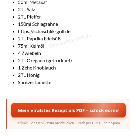
50ml
Metaxa*
2TL Salz
2TL Pfeffer
150ml Schlagsahne
https://schaschlik-grill.de
© Schaschlik-Grill.de
2TL Paprika Edelsüß
75ml Keimöl
4 Zwiebeln
2TL Oregano (getrocknet)
1 Zehe Knoblauch
2TL Honig
Spritzer Limette
Mein viralstes Rezept als PDF – schick es mir
Teriyaki-Schaschlik zum Ausdrucken. Gratis per E-Mail, kein Spam.