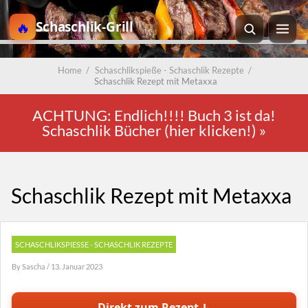
Schaschlik-Grill
Home
/
Schaschlikspieße - Schaschlik Rezepte
/
Schaschlik Rezept mit Metaxxa
ACHTUNG: Endlich!!!! Buch 3 ist da!
Schaschlik Bücher (hier klicken!)
»
Schaschlik Rezept mit Metaxxa
SCHASCHLIKSPIESSE - SCHASCHLIK REZEPTE
By
Sascha
/ 13. Januar 2023
↓
Direkt zum Rezept