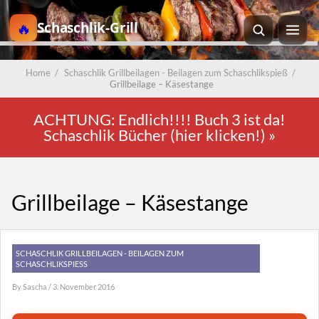
Schaschlik-Grill
Home
/
Schaschlik Grillbeilagen - Beilagen zum Schaschlikspieß
/
Grillbeilage – Käsestange
ACHTUNG: Endlich!!!! Buch 3 ist da!
Schaschlik Bücher (hier klicken!)
»
Grillbeilage – Käsestange
SCHASCHLIK GRILLBEILAGEN - BEILAGEN ZUM
SCHASCHLIKSPIESS
By
Sascha
/ 3. November 2016