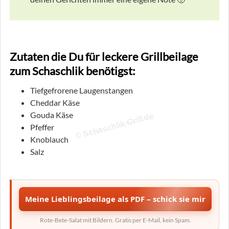
Zutaten die Du für leckere Grillbeilage
zum Schaschlik benötigst:
Tiefgefrorene Laugenstangen
Cheddar Käse
Gouda Käse
© Schaschlik-Grill.de
Pfeffer
Knoblauch
Salz
Meine Lieblingsbeilage als PDF – schick sie mir
Rote-Bete-Salat mit Bildern. Gratis per E-Mail, kein Spam.