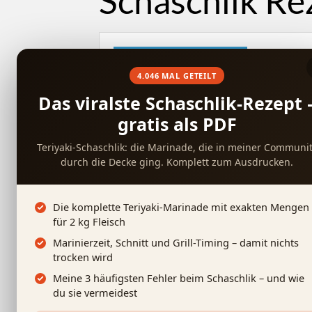
Schaschlik Re
SCHASCHLIK GEWÜRZE FÜR DEINE
SCHASCHLIKSPIESSE
4.046 MAL GETEILT
By
Sascha
/ 16. September 2016
Das viralste Schaschlik-Rezept 
gratis als PDF
↓
Direkt zum Rezept
Teriyaki-Schaschlik: die Marinade, die in meiner Communi
durch die Decke ging. Komplett zum Ausdrucken.
Inhalte
Anzeigen
Die komplette Teriyaki-Marinade mit exakten Mengen
für 2 kg Fleisch
Marinierzeit, Schnitt und Grill-Timing – damit nichts
Schaschlikgewürz bzw. Gewürzmischung se
trocken wird
Meine 3 häufigsten Fehler beim Schaschlik – und wie
schnell. Somit hast Du dein eigenes Schas
du sie vermeidest
Schaschlikspieße. Einfach in die Schaschl