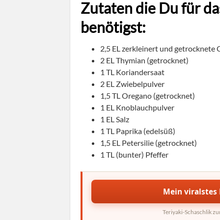
Zutaten die Du für d
benötigst:
2,5 EL zerkleinert und getrocknete 
2 EL Thymian (getrocknet)
1 TL Koriandersaat
2 EL Zwiebelpulver
1,5 TL Oregano (getrocknet)
1 EL Knoblauchpulver
1 EL Salz
1 TL Paprika (edelsüß)
1,5 EL Petersilie (getrocknet)
1 TL (bunter) Pfeffer
Mein viralstes 
Teriyaki-Schaschlik z