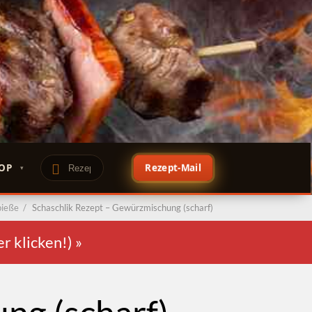
OP
Rezept-Mail
pieße
/
Schaschlik Rezept – Gewürzmischung (scharf)
er klicken!)
»