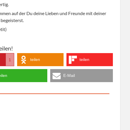
rtig.
mmen auf der Du deine Lieben und Freunde mit deiner
begeisterst.
tit)
eilen!
teilen
teilen
1
eilen
E-Mail