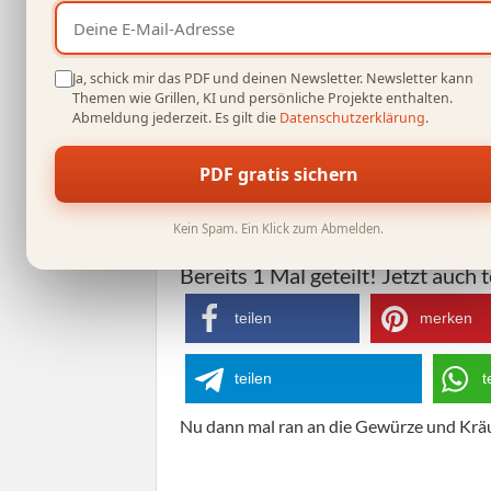
auf deinen Mangal Schaschlik Grill. Weit
Gewürz Rezepte
.
Ja, schick mir das PDF und deinen Newsletter. Newsletter kann
Themen wie Grillen, KI und persönliche Projekte enthalten.
Abmeldung jederzeit. Es gilt die
Datenschutzerklärung
.
Eigentlich kommt
Jambalaya
aus dem Gebi
Heutzutage tauchen die scharfen Gewürze
PDF gratis sichern
wie Grillfleisch oder Eintöpfen auf.
Kein Spam. Ein Klick zum Abmelden.
Bereits
1
Mal geteilt! Jetzt auch t
teilen
merken
teilen
t
Nu dann mal ran an die Gewürze und Kräut