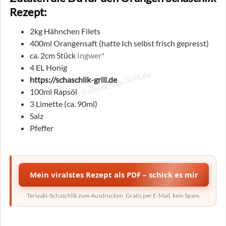
Rezept:
2kg Hähnchen Filets
400ml Orangensaft (hatte Ich selbst frisch gepresst)
ca. 2cm Stück
Ingwer*
4 EL Honig
© Schaschlik-Grill.de
https://schaschlik-grill.de
100ml Rapsöl
3 Limette (ca. 90ml)
Salz
Pfeffer
Mein viralstes Rezept als PDF – schick es mir
Teriyaki-Schaschlik zum Ausdrucken. Gratis per E-Mail, kein Spam.