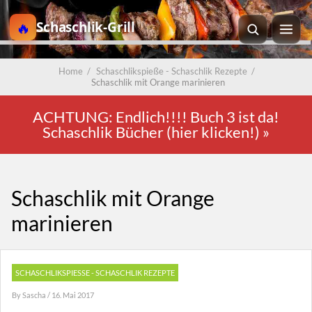
Schaschlik-Grill
Home
/
Schaschlikspieße - Schaschlik Rezepte
/
Schaschlik mit Orange marinieren
ACHTUNG: Endlich!!!! Buch 3 ist da!
Schaschlik Bücher (hier klicken!)
»
Schaschlik mit Orange
marinieren
SCHASCHLIKSPIESSE - SCHASCHLIK REZEPTE
By
Sascha
/ 16. Mai 2017