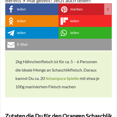
Bereits
9
Mal geteilt! Jetzt auch teilen!
teilen
merken
9
teilen
teilen
teilen
teilen
E-Mail
2kg Hähnchenfleisch ist für ca. 5 – 6 Personen
die ideale Menge an Schaschlikfleisch. Daraus
kannst Du ca. 20
Schampura Spieße
mit etwa je
100g mariniertem Fleisch machen
Zutaten die Du für den Orangen Schaschlik