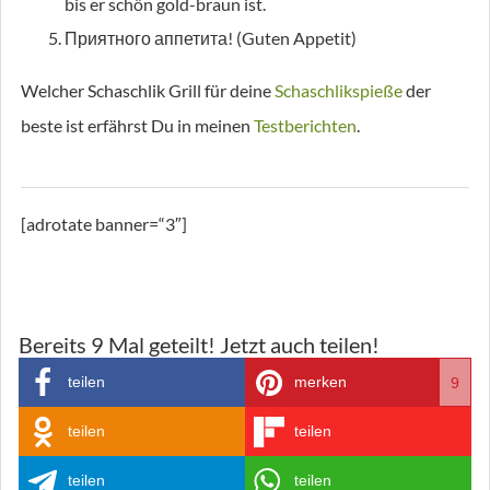
bis er schön gold-braun ist.
Приятного аппетита! (Guten Appetit)
Welcher Schaschlik Grill für deine
Schaschlikspieße
der
beste ist erfährst Du in meinen
Testberichten
.
[adrotate banner=“3″]
Bereits
9
Mal geteilt! Jetzt auch teilen!
teilen
merken
9
teilen
teilen
teilen
teilen