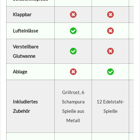
Klappbar
Lufteinlässe
Verstellbare
Glutwanne
Ablage
Ab
Grillrost, 6
Ab
Inkludiertes
Schampura
12 Edelstahl-
+ G
Zubehör
Spieße aus
Spieße
G
Metall
K