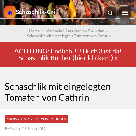
Schaschlik-Grill
Home
/
Marinaden Rezepte von Freunden
/
Schaschlik mit eingelegten Tomaten von Cathrin
ACHTUNG: Endlich!!!! Buch 3 ist da!
Schaschlik Bücher (hier klicken!)
»
Schaschlik mit eingelegten
Tomaten von Cathrin
MARINADEN REZEPTE VON FREUNDEN
By
Sascha
/ 26. Januar 2019