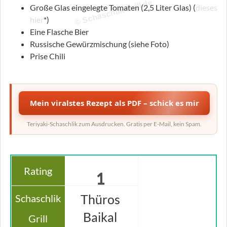
© Schaschlik-Grill.de
Große Glas eingelegte Tomaten (2,5 Liter Glas) (
dieses
hier
*)
Eine Flasche Bier
Russische Gewürzmischung (siehe Foto)
Prise Chili
Mein viralstes Rezept als PDF – schick es mir
Teriyaki-Schaschlik zum Ausdrucken. Gratis per E-Mail, kein Spam.
1
Thüros
Baikal