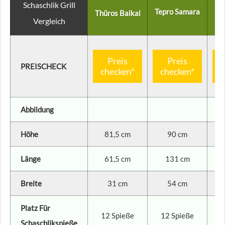
Schaschlik Grill
Tepro Samara
Thüros Baikal
Vergleich
Preis
Preis
PREISCHECK
checken*
checken*
c
Abbildung
Höhe
81,5 cm
90 cm
Länge
61,5 cm
131 cm
Breite
31 cm
54 cm
Platz Für
12 Spieße
12 Spieße
Schaschlikspieße