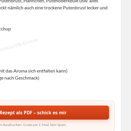
 Putenbrust, Hähnchen, Putenoberkeule usw. alles
ckt nämlich auch eine trockene Putenbrust lecker und
tchup
chaschlik-Grill.de
t das Aroma sich entfalten kann)
nge nach Geschmack)
Rezept als PDF – schick es mir
um Ausdrucken. Gratis per E-Mail, kein Spam.