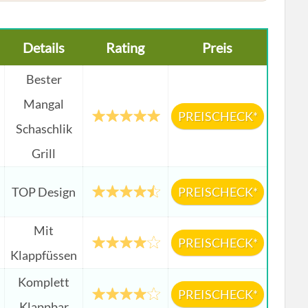
Details
Rating
Preis
Bester
Mangal
PREISCHECK*
Schaschlik
Grill
TOP Design
PREISCHECK*
Mit
PREISCHECK*
Klappfüssen
Komplett
PREISCHECK*
Klappbar