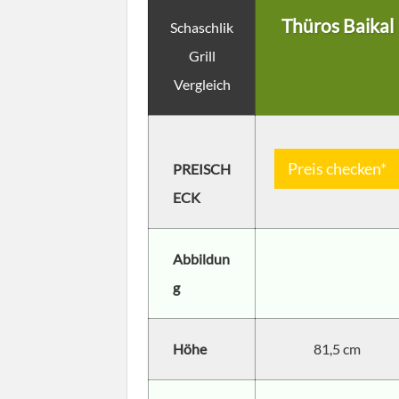
Thüros Baikal
Schaschlik
Grill
Vergleich
Preis checken*
PREISCH
ECK
Abbildun
g
Höhe
81,5 cm