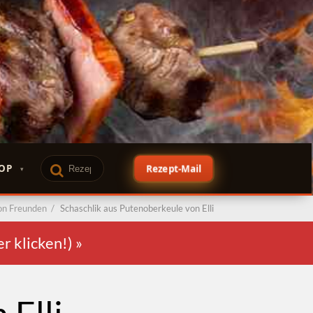
OP
Rezept-Mail
on Freunden
/
Schaschlik aus Putenoberkeule von Elli
er klicken!)
»