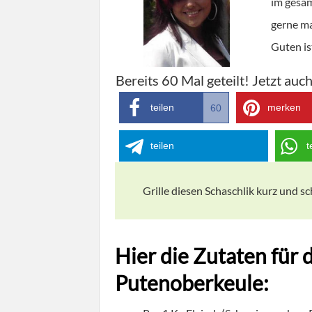
im gesam
gerne ma
Guten is
Bereits
60
Mal geteilt! Jetzt auch
teilen
merken
60
teilen
t
Grille diesen Schaschlik kurz und sc
Hier die Zutaten für 
Putenoberkeule: