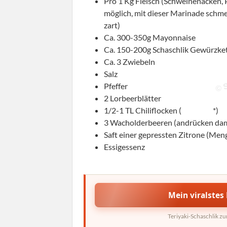
Pro 1 Kg Fleisch (Schweinenacken,
möglich, mit dieser Marinade schme
zart)
Ca. 300-350g Mayonnaise
Ca. 150-200g Schaschlik Gewürzke
Ca. 3 Zwiebeln
© S
Salz
Pfeffer
2 Lorbeerblätter
1/2-1 TL Chiliflocken (
wie diese
*)
3 Wacholderbeeren (andrücken dami
Saft einer gepressten Zitrone (Me
Essigessenz
Mein viralstes 
Teriyaki-Schaschlik z