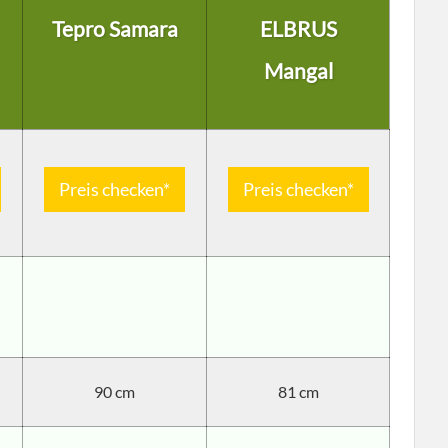
Tepro Samara
ELBRUS
Mangal
Preis checken*
Preis checken*
90 cm
81 cm