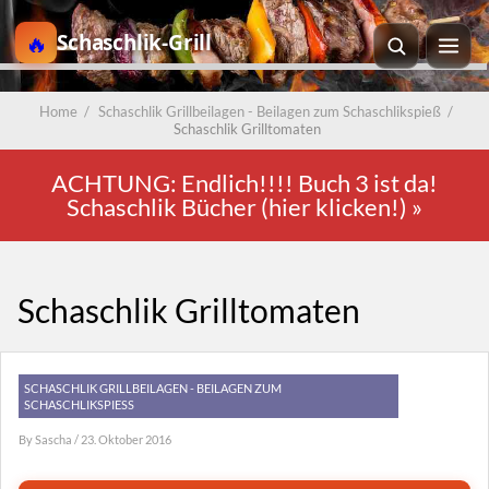
Schaschlik-Grill
Home
/
Schaschlik Grillbeilagen - Beilagen zum Schaschlikspieß
/
Schaschlik Grilltomaten
ACHTUNG: Endlich!!!! Buch 3 ist da!
Schaschlik Bücher (hier klicken!)
»
Schaschlik Grilltomaten
SCHASCHLIK GRILLBEILAGEN - BEILAGEN ZUM
SCHASCHLIKSPIESS
By
Sascha
/ 23. Oktober 2016