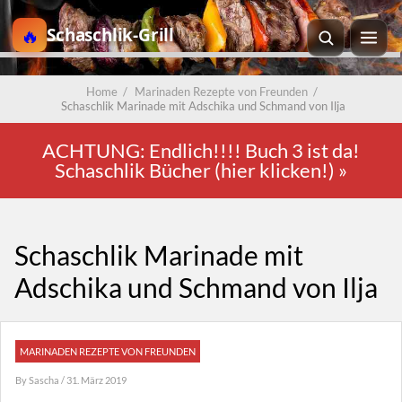
Schaschlik-Grill
Home
/
Marinaden Rezepte von Freunden
/
Schaschlik Marinade mit Adschika und Schmand von Ilja
ACHTUNG: Endlich!!!! Buch 3 ist da!
Schaschlik Bücher (hier klicken!)
»
Schaschlik Marinade mit
Adschika und Schmand von Ilja
MARINADEN REZEPTE VON FREUNDEN
By
Sascha
/ 31. März 2019