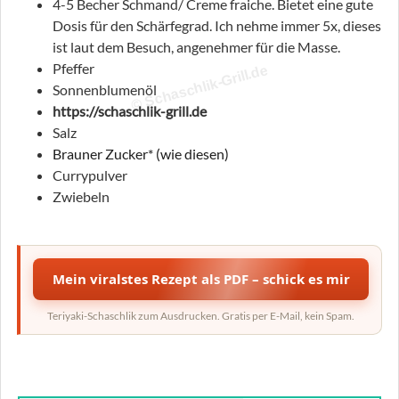
4-5 Becher Schmand/ Creme fraiche. Bietet eine gute
Dosis für den Schärfegrad. Ich nehme immer 5x, dieses
ist laut dem Besuch, angenehmer für die Masse.
Pfeffer
© Schaschlik-Grill.de
Sonnenblumenöl
https://schaschlik-grill.de
Salz
Brauner Zucker* (wie diesen)
Currypulver
Zwiebeln
Mein viralstes Rezept als PDF – schick es mir
Teriyaki-Schaschlik zum Ausdrucken. Gratis per E-Mail, kein Spam.