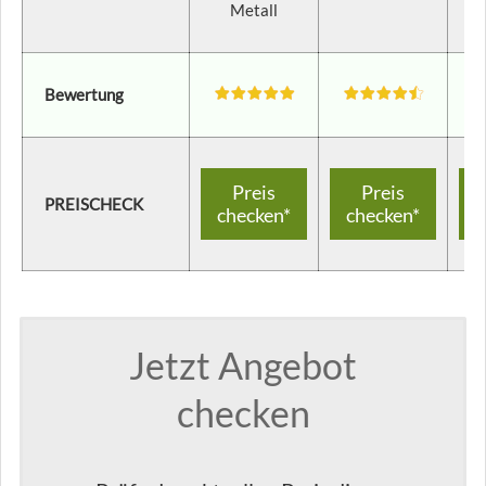
Metall
K
Bewertung
Preis
Preis
PREISCHECK
checken*
checken*
c
Jetzt Angebot
checken