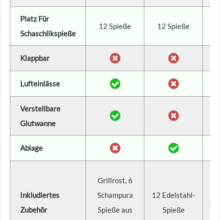
Platz Für
12 Spieße
12 Spieße
Schaschlikspieße
Klappbar
Lufteinlässe
Verstellbare
Glutwanne
Ablage
Ab
Grillrost, 6
Ab
Inkludiertes
Schampura
12 Edelstahl-
+ G
Zubehör
Spieße aus
Spieße
G