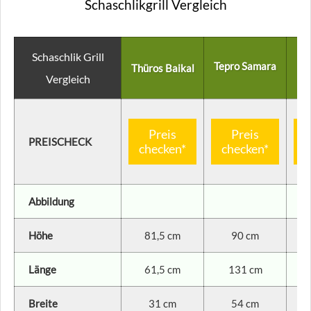
Schaschlikgrill Vergleich
Schaschlik Grill
Tepro Samara
Thüros Baikal
Vergleich
Preis
Preis
PREISCHECK
checken*
checken*
c
Abbildung
Höhe
81,5 cm
90 cm
Länge
61,5 cm
131 cm
Breite
31 cm
54 cm