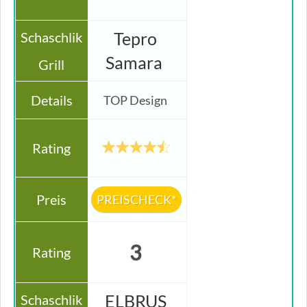
Tepro
Samara
TOP Design
PREISCHECK*
3
ELBRUS