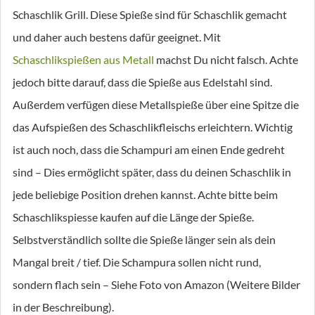
Schaschlik Grill. Diese Spieße sind für Schaschlik gemacht
und daher auch bestens dafür geeignet. Mit
Schaschlikspießen aus Metall
machst Du nicht falsch. Achte
jedoch bitte darauf, dass die Spieße aus Edelstahl sind.
Außerdem verfügen diese Metallspieße über eine Spitze die
das Aufspießen des Schaschlikfleischs erleichtern. Wichtig
ist auch noch, dass die Schampuri am einen Ende gedreht
sind – Dies ermöglicht später, dass du deinen Schaschlik in
jede beliebige Position drehen kannst. Achte bitte beim
Schaschlikspiesse kaufen auf die Länge der Spieße.
Selbstverständlich sollte die Spieße länger sein als dein
Mangal breit / tief. Die Schampura sollen nicht rund,
sondern flach sein – Siehe Foto von Amazon (Weitere Bilder
in der Beschreibung).