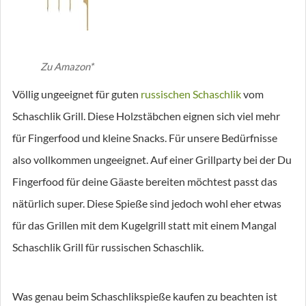
Zu Amazon*
Völlig ungeeignet für guten
russischen Schaschlik
vom
Schaschlik Grill. Diese Holzstäbchen eignen sich viel mehr
für Fingerfood und kleine Snacks. Für unsere Bedürfnisse
also vollkommen ungeeignet. Auf einer Grillparty bei der Du
Fingerfood für deine Gäaste bereiten möchtest passt das
nätürlich super. Diese Spieße sind jedoch wohl eher etwas
für das Grillen mit dem Kugelgrill statt mit einem Mangal
Schaschlik Grill für russischen Schaschlik.
Was genau beim Schaschlikspieße kaufen zu beachten ist