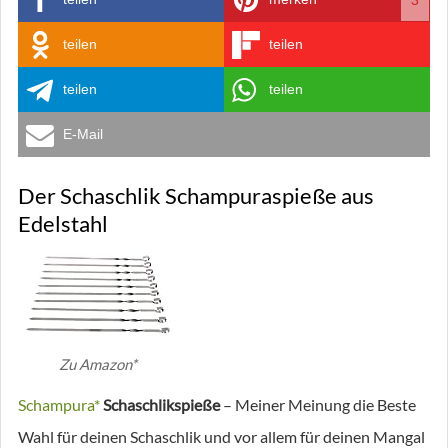
3
teilen
teilen
teilen
teilen
E-Mail
Der Schaschlik Schampuraspieße aus
Edelstahl
Zu Amazon*
Schampura*
Schaschlikspieße
– Meiner Meinung die Beste
Wahl für deinen Schaschlik und vor allem für deinen Mangal