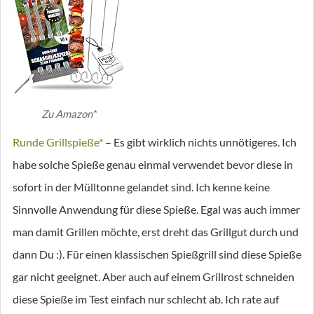
Zu Amazon*
Runde Grillspieße*
– Es gibt wirklich nichts unnötigeres. Ich
habe solche Spieße genau einmal verwendet bevor diese in
sofort in der Mülltonne gelandet sind. Ich kenne keine
Sinnvolle Anwendung für diese Spieße. Egal was auch immer
man damit Grillen möchte, erst dreht das Grillgut durch und
dann Du :). Für einen klassischen Spießgrill sind diese Spieße
gar nicht geeignet. Aber auch auf einem Grillrost schneiden
diese Spieße im Test einfach nur schlecht ab. Ich rate auf