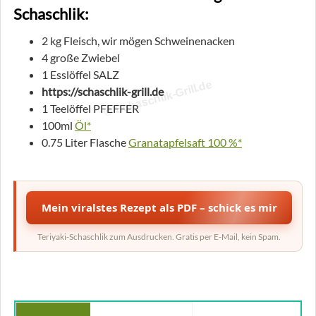
Schaschlik:
2 kg Fleisch, wir mögen Schweinenacken
4 große Zwiebel
1 Esslöffel SALZ
© Schaschlik-Grill.de
https://schaschlik-grill.de
1 Teelöffel PFEFFER
100ml
Öl*
0.75 Liter Flasche
Granatapfelsaft 100 %*
Mein viralstes Rezept als PDF – schick es mir
Teriyaki-Schaschlik zum Ausdrucken. Gratis per E-Mail, kein Spam.