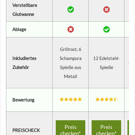
Verstellbare
Glutwanne
Ablage
Ab
Grillrost, 6
Ab
Inkludiertes
Schampura
12 Edelstahl-
+ G
Zubehör
Spieße aus
Spieße
G
Metall
K
Bewertung
Preis
Preis
PREISCHECK
checken*
checken*
c