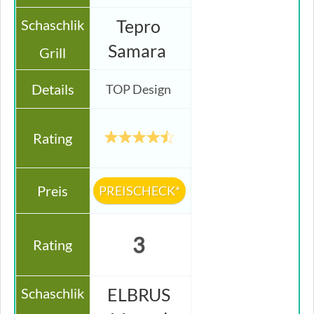
Tepro
Samara
TOP Design
PREISCHECK*
3
ELBRUS