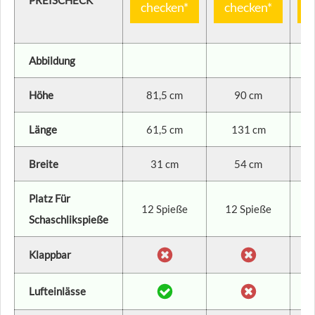
PREISCHECK
checken*
checken*
c
Abbildung
Höhe
81,5 cm
90 cm
Länge
61,5 cm
131 cm
Breite
31 cm
54 cm
Platz Für
12 Spieße
12 Spieße
Schaschlikspieße
Klappbar
Lufteinlässe