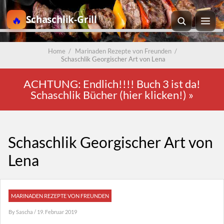
Schaschlik-Grill
Home
/
Marinaden Rezepte von Freunden
/
Schaschlik Georgischer Art von Lena
ACHTUNG: Endlich!!!! Buch 3 ist da!
Schaschlik Bücher (hier klicken!)
»
Schaschlik Georgischer Art von
Lena
MARINADEN REZEPTE VON FREUNDEN
By
Sascha
/ 19. Februar 2019