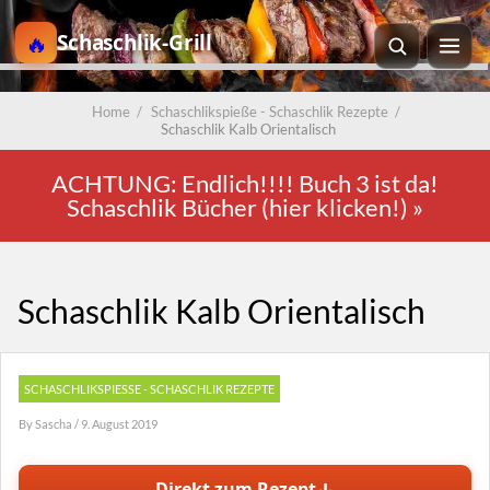
Schaschlik-Grill
Home
/
Schaschlikspieße - Schaschlik Rezepte
/
Schaschlik Kalb Orientalisch
ACHTUNG: Endlich!!!! Buch 3 ist da!
Schaschlik Bücher (hier klicken!)
»
Schaschlik Kalb Orientalisch
SCHASCHLIKSPIESSE - SCHASCHLIK REZEPTE
By
Sascha
/ 9. August 2019
↓
Direkt zum Rezept