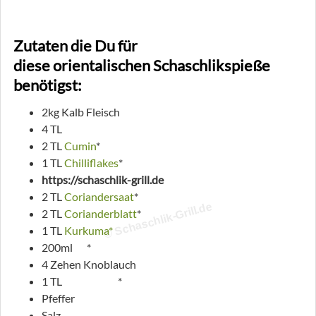
Zutaten die Du für
diese orientalischen Schaschlikspieße
benötigst:
2kg Kalb Fleisch
4 TL
Paprikapulver*
2 TL
Cumin
*
1 TL
Chilliflakes
*
https://schaschlik-grill.de
2 TL
Coriandersaat
*
© Schaschlik-Grill.de
2 TL
Corianderblatt
*
1 TL
Kurkuma*
200ml
Öl
*
4 Zehen Knoblauch
1 TL
Kardamom
*
Pfeffer
Salz