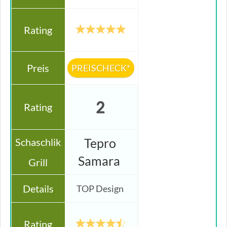
PREISCHECK*
2
Tepro
Samara
TOP Design